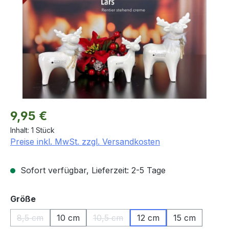
Regulärer Preis:
9,95 €
Inhalt:
1 Stück
Preise inkl. MwSt. zzgl. Versandkosten
Sofort verfügbar, Lieferzeit: 2-5 Tage
auswählen
Größe
8,5 cm
10 cm
10,5 cm
12 cm
15 cm
(Diese Option ist zurzeit nicht verfügbar.)
(Diese Option ist zurzeit nicht verfü