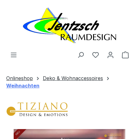
Zum Hauptinhalt springen
Ware
Onlineshop
Deko & Wohnaccessoires
Weihnachten
Bildergalerie überspringen