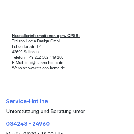
Herstellerinformationen gem. GPSR:
Tiziano Home Design GmbH
L
ö
hdorfer Str. 12
42699 Solingen
Telefon:
+49 212 382 449 100
E-Mail:
info@tiziano-home.de
Website:
www.tiziano-home.de
Service-Hotline
Unterstützung und Beratung unter:
034243 - 24960
Mo-Fr, 09:00 - 18:00 Uhr