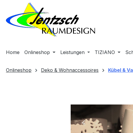
m Hauptinhalt springen
Zur Suche springen
Zur Hauptnavigation springen
Home
Onlineshop
Leistungen
TIZIANO
Sc
Onlineshop
Deko & Wohnaccessoires
Kübel & V
Bildergalerie überspringen