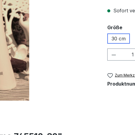
Sofort ver
ausw
Größe
30 cm
Produkt
Zum Merkze
Produktnu