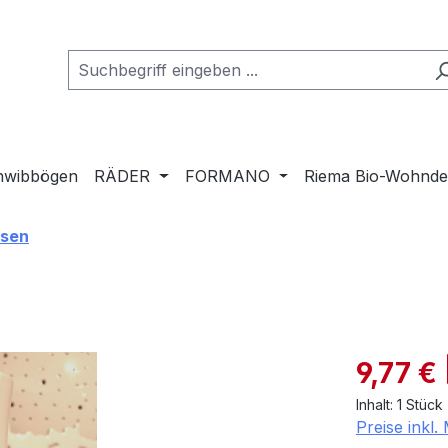
hwibbögen
RÄDER
FORMANO
Riema Bio-Wohnd
asen
Verkaufspre
9,77 €
Inhalt:
1 Stück
Preise inkl