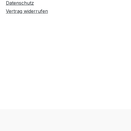
Datenschutz
Vertrag widerrufen
Text vergrößern
Hochkontrastmodus
Farben invertieren
Monochrom
Niedrige Sättigung
Hohe Sättigung
Links unterstreichen
Gut lesbare Schrift
Überschriften
Animationen stoppen
hervorheben