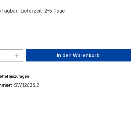
fügbar, Lieferzeit: 2-5 Tage
ählen
 Anzahl: Gib den gewünschten Wert ein 
In den Warenkorb
ttel hinzufügen
mmer:
SW12635.2