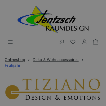
Zum Hauptinhalt springen
Du hast 0 Produ
Ware
Onlineshop
Deko & Wohnaccessoires
Frühjahr