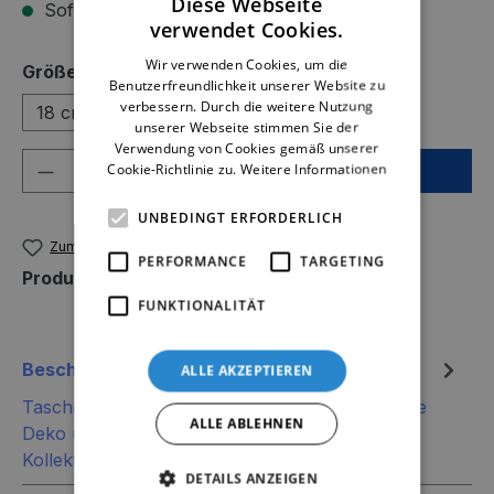
Diese Webseite
Sofort verfügbar, Lieferzeit: 2-5 Tage
verwendet Cookies.
Wir verwenden Cookies, um die
auswählen
Größe
Benutzerfreundlichkeit unserer Website zu
verbessern. Durch die weitere Nutzung
18 cm
24 cm
unserer Webseite stimmen Sie der
Verwendung von Cookies gemäß unserer
Produkt Anzahl: Gib den gewünschten We
Cookie-Richtlinie zu.
Weitere Informationen
In den Warenkorb
UNBEDINGT ERFORDERLICH
Zum Merkzettel hinzufügen
PERFORMANCE
TARGETING
Produktnummer:
741312-24
FUNKTIONALITÄT
Beschreibung
ALLE AKZEPTIEREN
Tasche Cesta creme.Größe: 18 cm / 24 cm.ohne
ALLE ABLEHNEN
Deko und Floristik Die stilvollen und exklusiven
Kollektionen von Tiziano beste…
Mehr
DETAILS ANZEIGEN