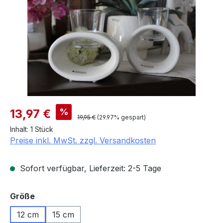
Verkaufspreis:
%
13,97 €
Regulärer Preis:
19,95 €
(29.97% gespart)
Inhalt:
1 Stück
Preise inkl. MwSt. zzgl. Versandkosten
Sofort verfügbar, Lieferzeit: 2-5 Tage
auswählen
Größe
12 cm
15 cm