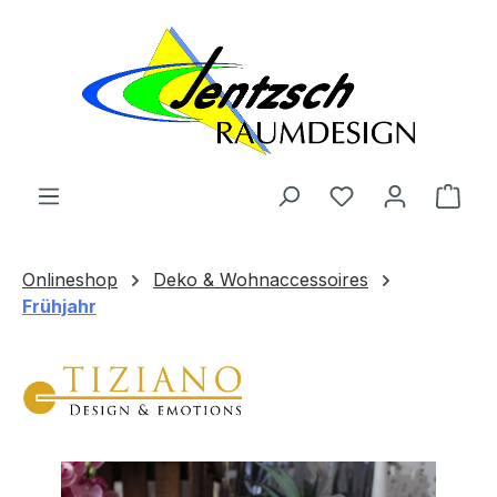
Zum Hauptinhalt springen
Ware
Onlineshop
Deko & Wohnaccessoires
Frühjahr
Bildergalerie überspringen