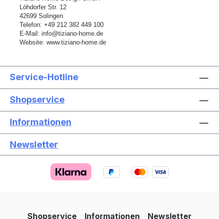
L
ö
hdorfer Str. 12
42699 Solingen
Telefon:
+49 212 382 449 100
E-Mail:
info@tiziano-home.de
Website:
www.tiziano-home.de
Service-Hotline
Shopservice
Informationen
Newsletter
Text vergrößern
Hochkontrastmodus
Farben invertieren
Monochrom
Niedrige Sättigung
Hohe Sättigung
Shopservice
Informationen
Newsletter