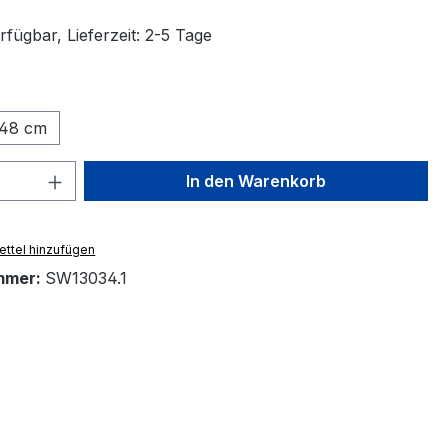
fügbar, Lieferzeit: 2-5 Tage
ählen
48 cm
 Anzahl: Gib den gewünschten Wert ein 
In den Warenkorb
ttel hinzufügen
mmer:
SW13034.1