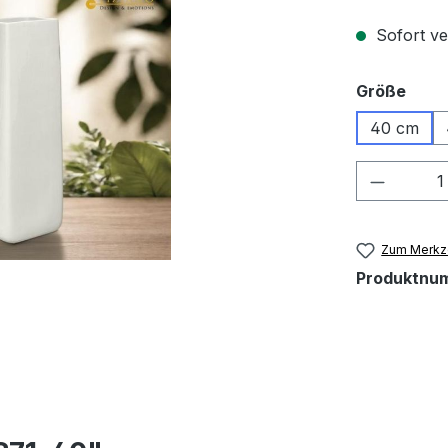
Sofort ver
ausw
Größe
40 cm
Produkt
Zum Merkze
Produktnu