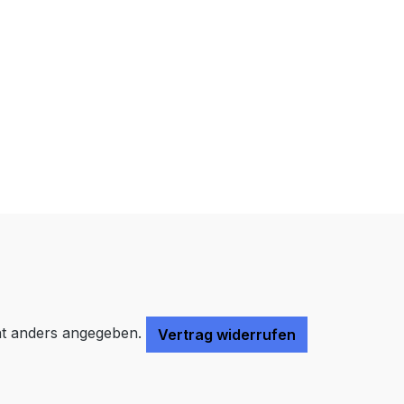
Farben invertieren
Monochrom
Niedrige Sättigung
Hohe Sättigung
Links unterstreichen
Gut lesbare Schrift
Überschriften
Animationen stoppen
hervorheben
Großer Cursor
Leseführung
t anders angegeben.
Vertrag widerrufen
Bilder ausblenden
Zurücksetzen