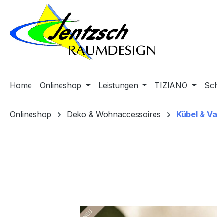
m Hauptinhalt springen
Zur Suche springen
Zur Hauptnavigation springen
Home
Onlineshop
Leistungen
TIZIANO
Sc
Onlineshop
Deko & Wohnaccessoires
Kübel & V
Bildergalerie überspringen