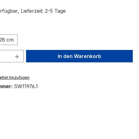
fügbar, Lieferzeit: 2-5 Tage
ählen
28 cm
 Anzahl: Gib den gewünschten Wert ein 
In den Warenkorb
ttel hinzufügen
mmer:
SW11976.1