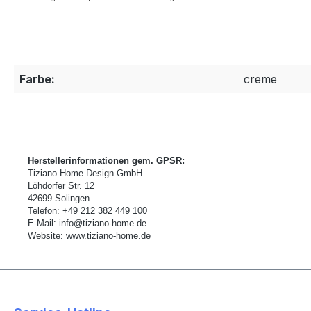
Farbe:
creme
Herstellerinformationen gem. GPSR:
Tiziano Home Design GmbH
L
ö
hdorfer Str. 12
42699 Solingen
Telefon:
+49 212 382 449 100
E-Mail:
info@tiziano-home.de
Website:
www.tiziano-home.de