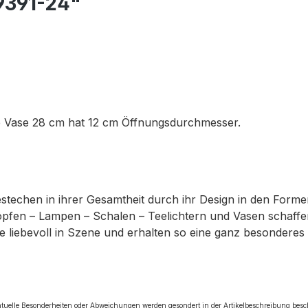
9391-24"
e Vase 28 cm hat 12 cm Öffnungsdurchmesser.
bestechen in ihrer Gesamtheit durch ihr Design in den Form
pfen – Lampen – Schalen – Teelichtern und Vasen schaffen 
liebevoll in Szene und erhalten so eine ganz besonderes Fl
tuelle Besonderheiten oder Abweichungen werden gesondert in der Artikelbeschreibung bes