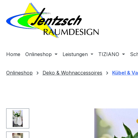
m Hauptinhalt springen
Zur Suche springen
Zur Hauptnavigation springen
Home
Onlineshop
Leistungen
TIZIANO
Sc
Onlineshop
Deko & Wohnaccessoires
Kübel & V
Bildergalerie überspringen