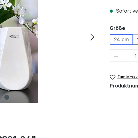
Sofort ver
ausw
Größe
24 cm
Produkt
Zum Merkze
Produktnu