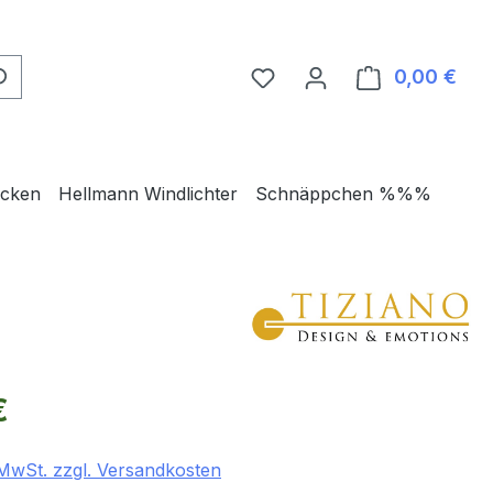
0,00 €
Ware
ecken
Hellmann Windlichter
Schnäppchen %%%
eis:
€
. MwSt. zzgl. Versandkosten