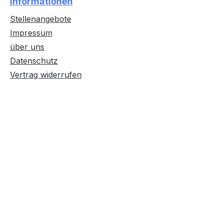
Informationen
Stellenangebote
Impressum
über uns
Datenschutz
Vertrag widerrufen
Text vergrößern
Hochkontrastmodus
Farben invertieren
Monochrom
Niedrige Sättigung
Hohe Sättigung
Links unterstreichen
Gut lesbare Schrift