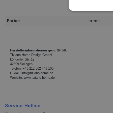
Farbe:
creme
Herstellerinformationen gem. GPSR:
Tiziano Home Design GmbH
L
ö
hdorfer Str. 12
42699 Solingen
Telefon:
+49 212 382 449 100
E-Mail:
info@tiziano-home.de
Website:
www.tiziano-home.de
Service-Hotline