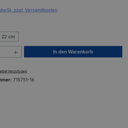
. MwSt. zzgl. Versandkosten
ählen
22 cm
 Anzahl: Gib den gewünschten Wert ein 
In den Warenkorb
ttel hinzufügen
mmer:
715751-16