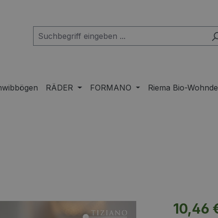
hwibbögen
RÄDER
FORMANO
Riema Bio-Wohnd
Regulärer Pr
10,46 