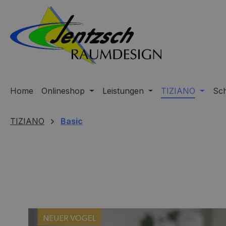
m Hauptinhalt springen
Zur Suche springen
Zur Hauptnavigation springen
Home
Onlineshop
Leistungen
TIZIANO
Sc
TIZIANO
Basic
Bildergalerie überspringen