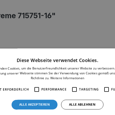
creme 715751-16"
Diese Webseite verwendet Cookies.
bestechen in ihrer Gesamtheit durch ihr Design in den Form
nden Cookies, um die Benutzerfreundlichkeit unserer Website zu verbessern.
pfen – Lampen – Schalen – Teelichtern und Vasen schaffen 
zung unserer Webseite stimmen Sie der Verwendung von Cookies gemäß uns
Richtlinie zu.
Weitere Informationen
liebevoll in Szene und erhalten so eine ganz besonderes Fl
T ERFORDERLICH
PERFORMANCE
TARGETING
F
ALLE AKZEPTIEREN
ALLE ABLEHNEN
tuelle Besonderheiten oder Abweichungen werden gesondert in der Artikelbeschreibung bes