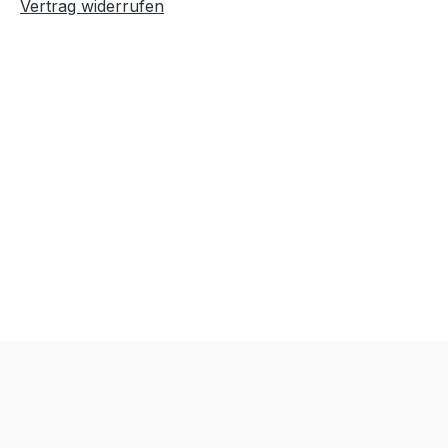
Vertrag widerrufen
Text vergrößern
Hochkontrastmodus
Farben invertieren
Monochrom
Niedrige Sättigung
Hohe Sättigung
Links unterstreichen
Gut lesbare Schrift
Überschriften
Animationen stoppen
hervorheben
Großer Cursor
Leseführung