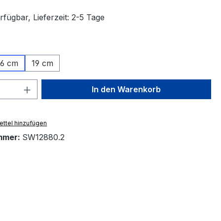
fügbar, Lieferzeit: 2-5 Tage
ählen
16 cm
19 cm
 Anzahl: Gib den gewünschten Wert ein 
In den Warenkorb
ttel hinzufügen
mmer:
SW12880.2