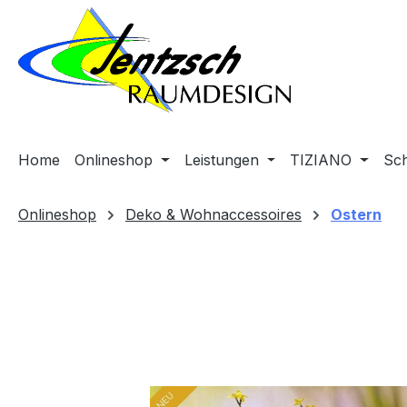
m Hauptinhalt springen
Zur Suche springen
Zur Hauptnavigation springen
Home
Onlineshop
Leistungen
TIZIANO
Sc
Onlineshop
Deko & Wohnaccessoires
Ostern
Bildergalerie überspringen