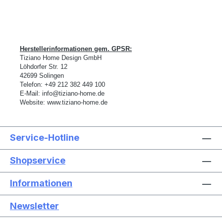
Herstellerinformationen gem. GPSR:
Tiziano Home Design GmbH
L
ö
hdorfer Str. 12
42699 Solingen
Telefon:
+49 212 382 449 100
E-Mail:
info@tiziano-home.de
Website:
www.tiziano-home.de
Service-Hotline
Shopservice
Informationen
Newsletter
Text vergrößern
Hochkontrastmodus