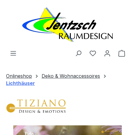
Zum Hauptinhalt springen
Ware
Onlineshop
Deko & Wohnaccessoires
Lichthäuser
Bildergalerie überspringen