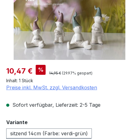
Verkaufspreis:
%
10,47 €
Regulärer Preis:
14,95 €
(29.97% gespart)
Inhalt:
1 Stück
Preise inkl. MwSt. zzgl. Versandkosten
Sofort verfügbar, Lieferzeit: 2-5 Tage
auswählen
Variante
sitzend 14cm (Farbe: verdi-grün)