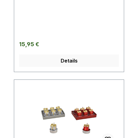
Regulärer Preis:
15,95 €
Details