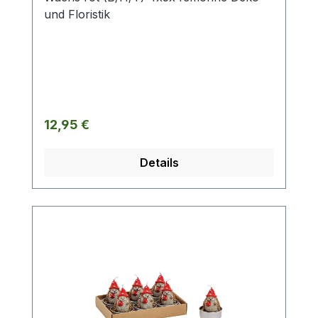
und Floristik
Regulärer Preis:
12,95 €
Details