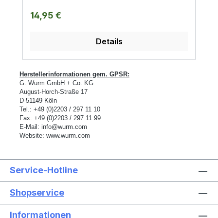
Regulärer Preis:
14,95 €
Details
Herstellerinformationen gem. GPSR:
G. Wurm GmbH + Co. KG
August-Horch-Stra
ß
e 17
D-
51149 K
ö
ln
Tel.: +49 (0)2203 / 297 11 10
Fax: +49 (0)2203 / 297 11 99
E-Mail:
info@wurm.com
Website:
www.wurm.com
Service-Hotline
Shopservice
Informationen