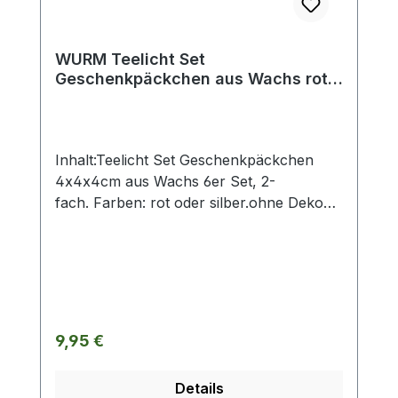
WURM Teelicht Set
Geschenkpäckchen aus Wachs rot,
silber 6er Set, 2-fach
Inhalt:Teelicht Set Geschenkpäckchen
4x4x4cm aus Wachs 6er Set, 2-
fach. Farben: rot oder silber.ohne Deko
und Floristik
Regulärer Preis:
9,95 €
Details