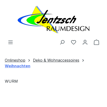
Zum Hauptinhalt springen
Ware
Onlineshop
Deko & Wohnaccessoires
Weihnachten
WURM
Bildergalerie überspringen