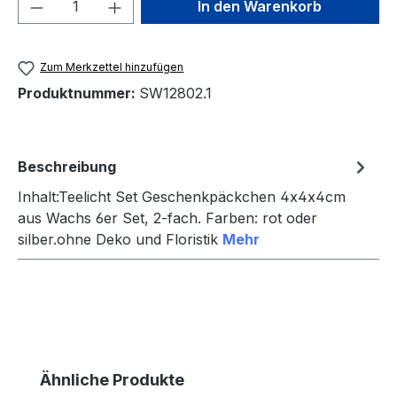
Produkt Anzahl: Gib den gewünschten We
In den Warenkorb
Zum Merkzettel hinzufügen
Produktnummer:
SW12802.1
Beschreibung
Inhalt:Teelicht Set Geschenkpäckchen 4x4x4cm
aus Wachs 6er Set, 2-fach. Farben: rot oder
silber.ohne Deko und Floristik
Mehr
Produktgalerie überspringen
Ähnliche Produkte