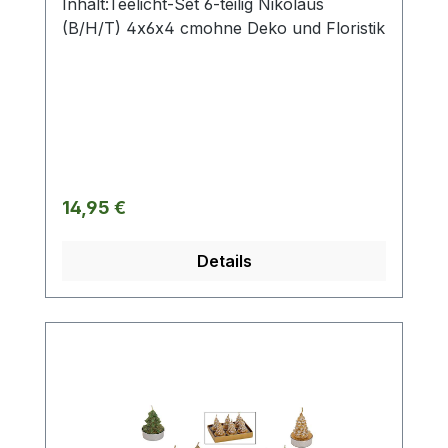
Inhalt:Teelicht-Set 6-teilig Nikolaus
(B/H/T) 4x6x4 cmohne Deko und Floristik
Regulärer Preis:
14,95 €
Details