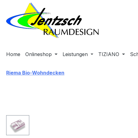
m Hauptinhalt springen
Zur Suche springen
Zur Hauptnavigation springen
Home
Onlineshop
Leistungen
TIZIANO
Sc
Riema Bio-Wohndecken
Bildergalerie überspringen