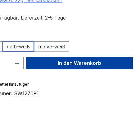
. MwSt. zzgl. Versandkosten
fügbar, Lieferzeit: 2-5 Tage
ählen
gelb-weiß
malve-weiß
 Anzahl: Gib den gewünschten Wert ein 
In den Warenkorb
ttel hinzufügen
mmer:
SW12709.1