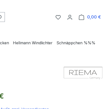
0,00 €
Ware
ecken
Hellmann Windlichter
Schnäppchen %%%
eis:
 €