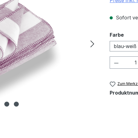
Preise inkl
Sofort ver
ausw
Farbe
blau-weiß
Produkt
Zum Merkze
Produktnu