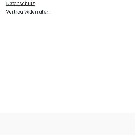
Datenschutz
Vertrag widerrufen
Text vergrößern
Hochkontrastmodus
Farben invertieren
Monochrom
Niedrige Sättigung
Hohe Sättigung
Links unterstreichen
Gut lesbare Schrift
Überschriften
Animationen stoppen
hervorheben