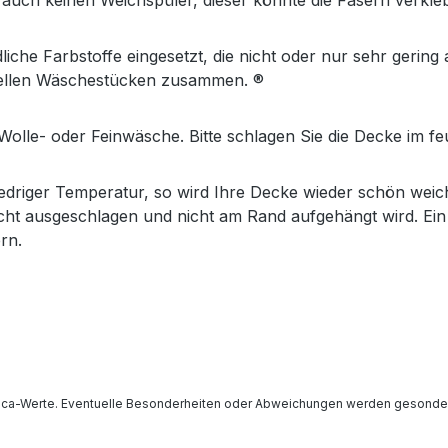
 auch keinen Weichspüler, dieser könnte die Fasern verkl
che Farbstoffe eingesetzt, die nicht oder nur sehr gering
 hellen Wäschestücken zusammen. ®
le- oder Feinwäsche. Bitte schlagen Sie die Decke im fe
driger Temperatur, so wird Ihre Decke wieder schön weich
cht ausgeschlagen und nicht am Rand aufgehängt wird. Ein l
rn.
ca-Werte. Eventuelle Besonderheiten oder Abweichungen werden gesondert 