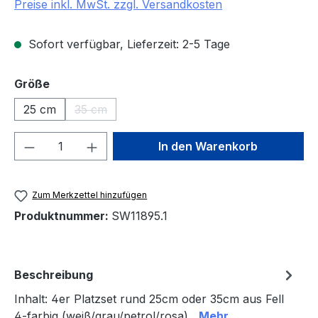
Preise inkl. MwSt. zzgl. Versandkosten
Sofort verfügbar, Lieferzeit: 2-5 Tage
auswählen
Größe
25 cm
35 cm
(Diese Option ist zurzeit nicht verfügbar.)
Produkt Anzahl: Gib den gewünschten We
In den Warenkorb
Zum Merkzettel hinzufügen
Produktnummer:
SW11895.1
Beschreibung
Inhalt: 4er Platzset rund 25cm oder 35cm aus Fell
4-farbig (weiß/grau/petrol/rosa)
Mehr