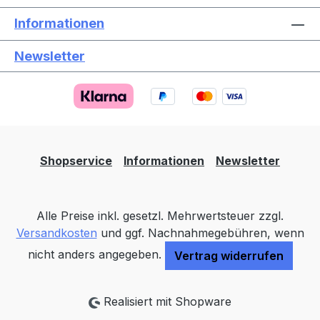
Informationen
Newsletter
Text vergrößern
Hochkontrastmodus
Farben invertieren
Monochrom
Niedrige Sättigung
Hohe Sättigung
Shopservice
Informationen
Newsletter
Links unterstreichen
Gut lesbare Schrift
Alle Preise inkl. gesetzl. Mehrwertsteuer zzgl.
Animationen stoppen
Überschriften hervorheben
Versandkosten
und ggf. Nachnahmegebühren, wenn
nicht anders angegeben.
Vertrag widerrufen
Großer Cursor
Leseführung
Realisiert mit Shopware
Bilder ausblenden
Zurücksetzen