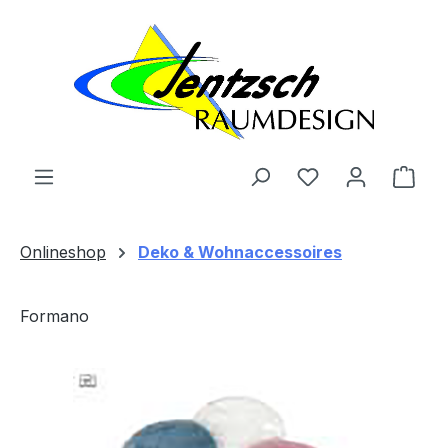
Zum Hauptinhalt springen
Ware
Onlineshop
Deko & Wohnaccessoires
Formano
Bildergalerie überspringen