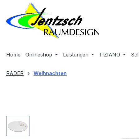
m Hauptinhalt springen
Zur Suche springen
Zur Hauptnavigation springen
Home
Onlineshop
Leistungen
TIZIANO
Sc
RÄDER
Weihnachten
Bildergalerie überspringen