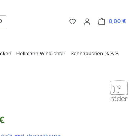
0,00 €
Ware
ecken
Hellmann Windlichter
Schnäppchen %%%
eis:
 €