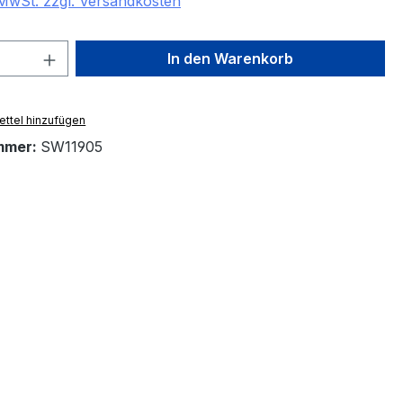
. MwSt. zzgl. Versandkosten
 Anzahl: Gib den gewünschten Wert ein 
In den Warenkorb
ttel hinzufügen
mmer:
SW11905