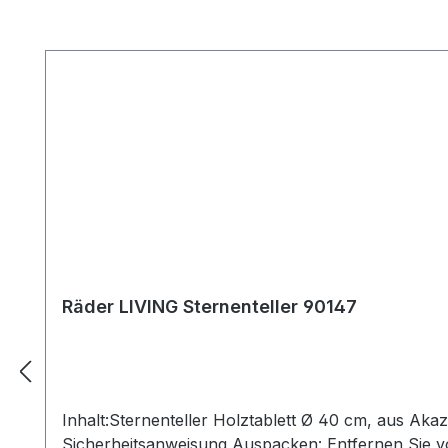
Produktgalerie überspringen
Räder LIVING Sternenteller 90147
Inhalt:Sternenteller Holztablett Ø 40 cm, aus Akaz
Sicherheitsanweisung Auspacken: Entfernen Sie vor