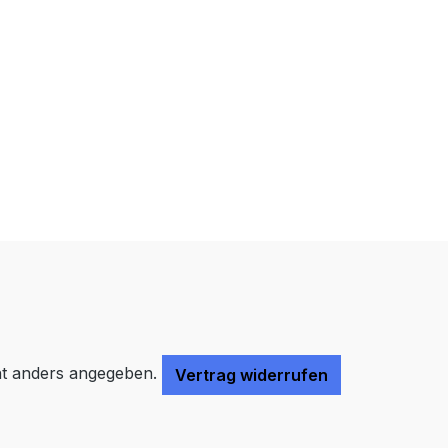
Farben invertieren
Monochrom
Niedrige Sättigung
Hohe Sättigung
Links unterstreichen
Gut lesbare Schrift
Überschriften
Animationen stoppen
hervorheben
Großer Cursor
Leseführung
t anders angegeben.
Vertrag widerrufen
Bilder ausblenden
Zurücksetzen