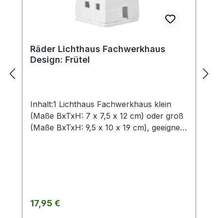
Räder Lichthaus Fachwerkhaus
Design: Frütel
Inhalt:1 Lichthaus Fachwerkhaus klein
(Maße BxTxH: 7 x 7,5 x 12 cm) oder groß
(Maße BxTxH: 9,5 x 10 x 19 cm), geeignet
für Teelichter oder LED-Lichterketteohne
Deko Material: Porzellan unglasiert mit
Relief, Fenstern und Kerzenteller.
Regulärer Preis:
17,95 €