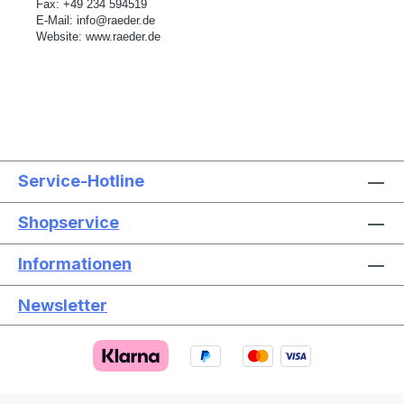
Fax: +49 234 594519
E-Mail:
info@raeder.de
Website:
www.raeder.de
Service-Hotline
Shopservice
Informationen
Newsletter
Text vergrößern
Hochkontrastmodus
Farben invertieren
Monochrom