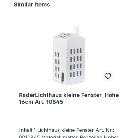
Produktgalerie überspringen
Similar Items
RäderLichthaus kleine Fenster, Höhe
16cm Art. 10845
Inhalt:1 Lichthaus kleine Fenster Art. Nr.:
0010845 Material: mattes Porzellan Höhe: