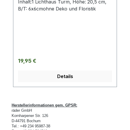
Inhalt:1 Lichthaus Turm, Höhe: 20,5 cm,
B/T: 6x6cmohne Deko und Floristik
Regulärer Preis:
19,95 €
Details
Herstellerinformationen gem. GPSR:
räder GmbH
Kornharpener Str. 126
D-
44791 Bochum
Tel.: +49 234 95987-38