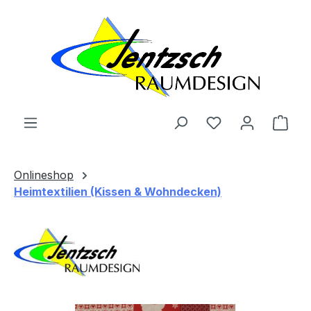
Zum Hauptinhalt springen
Ware
Onlineshop
Heimtextilien (Kissen & Wohndecken)