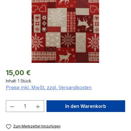
Bildergalerie überspringen
Regulärer Preis:
15,00 €
Inhalt:
1 Stück
Preise inkl. MwSt. zzgl. Versandkosten
Produkt Anzahl: Gib den gewünschten We
In den Warenkorb
Zum Merkzettel hinzufügen