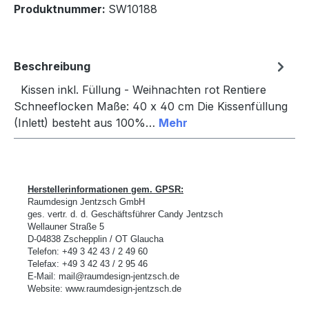
Produktnummer:
SW10188
Beschreibung
Kissen inkl. Füllung - Weihnachten rot Rentiere
Schneeflocken Maße: 40 x 40 cm Die Kissenfüllung
(Inlett) besteht aus 100%…
Mehr
Herstellerinformationen gem. GPSR:
Raumdesign Jentzsch GmbH
ges. vertr. d. d.
Geschäftsführer Candy Jentzsch
Wellauner Stra
ß
e 5
D-
04838 Zschepplin / OT Glaucha
Telefon:
+49
3 42 43 / 2 49 60
Telefax:
+49
3 42 43 / 2 95 46
E-Mail:
mail@raumdesign-jentzsch.de
Website:
www.raumdesign-jentzsch.de