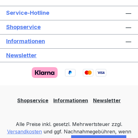
Service-Hotline
Shopservice
Informationen
Newsletter
Text vergrößern
Hochkontrastmodus
Farben invertieren
Monochrom
Niedrige Sättigung
Hohe Sättigung
Shopservice
Informationen
Newsletter
Links unterstreichen
Gut lesbare Schrift
Alle Preise inkl. gesetzl. Mehrwertsteuer zzgl.
Animationen stoppen
Überschriften hervorheben
Versandkosten
und ggf. Nachnahmegebühren, wenn