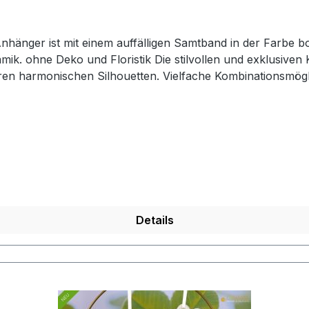
 Anhänger ist mit einem auffälligen Samtband in der Farbe
echen in ihrer
ren harmonischen Silhouetten. Vielfache Kombinationsmögl
estalterischen Raum für mehr Individualität. Setzen Sie m
 besonderes Flair. Hergestellt in aufwendiger Handarbeit, 
 Tiziano und sind ca-Werte. Eventuelle Besonderheiten 
Details