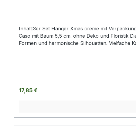
Inhalt:3er Set Hänger Xmas creme mit V
Caso mit Baum 5,5 cm. ohne Deko und Floristik Die 
Formen und harmonische Silhouetten. Vielfache K
gestalterischen Raum für mehr Individualität. Set
Flair. Die Designerstücke werden in aufwendiger H
entsprechen der Herstellerangabe von Tiziano un
beschrieben.
Regulärer Preis:
17,85 €