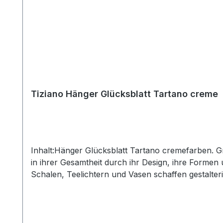
Tiziano Hänger Glücksblatt Tartano creme
Inhalt:Hänger Glücksblatt Tartano cremefarben. Gr
in ihrer Gesamtheit durch ihr Design, ihre Forme
Schalen, Teelichtern und Vasen schaffen gestalter
Szene und erhalten so ein ganz besonderes Flair. 
inne hat. Hinweis:Die Maßangaben entsprechen de
gesondert in der Artikelbeschreibung beschriebe