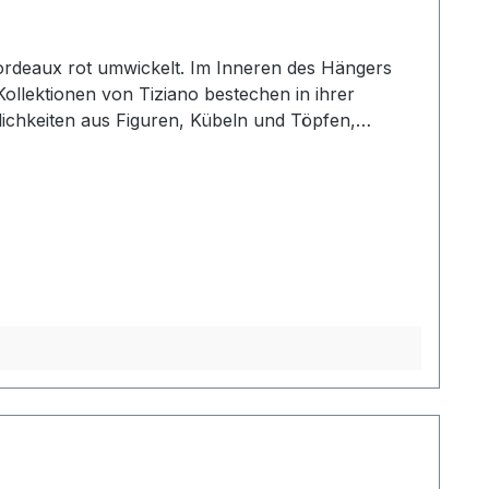
 bordeaux rot umwickelt. Im Inneren des Hängers
ichkeiten aus Figuren, Kübeln und Töpfen,
it Ihrem ausgewählten Designobjekten Ihr zu
jedes mit ganz eigenem Zauber. Hinweis:Die
oder Abweichungen werden gesondert in der