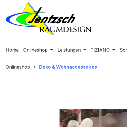
m Hauptinhalt springen
Zur Suche springen
Zur Hauptnavigation springen
Home
Onlineshop
Leistungen
TIZIANO
Sc
Onlineshop
Deko & Wohnaccessoires
Bildergalerie überspringen