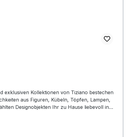
nd exklusiven Kollektionen von Tiziano bestechen
ichkeiten aus Figuren, Kübeln, Töpfen, Lampen,
ählten Designobjekten Ihr zu Hause liebevoll in
stellt, so dass jedes seinen ganz eigenen Zauber
uelle Besonderheiten oder Abweichungen werden