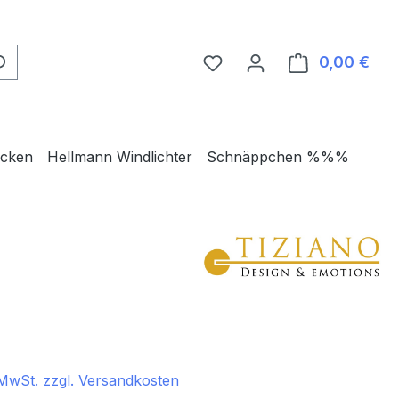
0,00 €
Ware
ecken
Hellmann Windlichter
Schnäppchen %%%
eis:
. MwSt. zzgl. Versandkosten