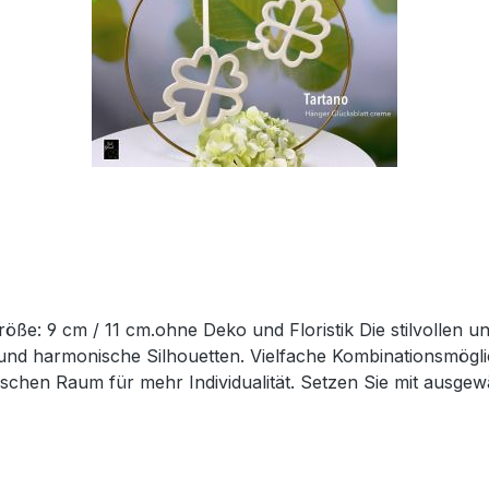
öße: 9 cm / 11 cm.ohne Deko und Floristik Die stilvollen u
n und harmonische Silhouetten. Vielfache Kombinationsmögl
ischen Raum für mehr Individualität. Setzen Sie mit ausgew
Die Designerstücke werden in aufwendiger Handarbeit herge
r Herstellerangabe von Tiziano und sind ca-Werte. Event
n.