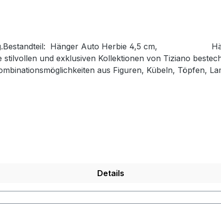
erpackung.Bestandteil: Hänger Auto Herbie 4,5
stilvollen und exklusiven Kollektionen von Tiziano bestech
ombinationsmöglichkeiten aus Figuren, Kübeln, Töpfen, La
zen Sie mit ausgewählten Designobjekten Ihr zu Hause liebe
andarbeit hergestellt, so dass jedes seinen ganz eigenen 
d sind ca-Werte. Eventuelle Besonderheiten oder Abweichu
Details