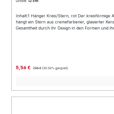
Größe:
12 cm
Inhalt:1 Hänger Kreis/Stern, rot Der kreisförmige
hängt ein Stern aus cremefarbener, glasierter Keramik. ohne Deko und Floristik Die stilvollen und exklusiven Kollektionen von Tiziano best
Gesamtheit durch ihr Design in den Formen und ih
Lampen, Schalen, Teelichtern und Vasen schaffen g
Hause liebevoll in Szene und erhalten so eine ganz
Maßangaben entsprechen der Herstellerangabe von
Artikelbeschreibung beschrieben.
Regulärer Preis:
Verkaufspreis:
5,56 €
7,95 €
(30.06% gespart)