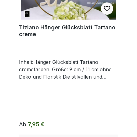
entsprechen der Herstellerangabe von
Tiziano und sind ca-Werte. Eventuelle
Besonderheiten oder Abweichungen
Tiziano Hänger Glücksblatt Tartano
werden gesondert in der
creme
Artikelbeschreibung beschrieben.
Inhalt:Hänger Glücksblatt Tartano
cremefarben. Größe: 9 cm / 11 cm.ohne
Deko und Floristik Die stilvollen und
exklusiven Kollektionen von Tiziano
bestechen in ihrer Gesamtheit durch ihr
Design, ihre Formen und harmonische
Silhouetten. Vielfache
Kombinationsmöglichkeiten aus Figuren,
Kübeln, Töpfen, Lampen, Schalen,
Regulärer Preis:
Ab
7,95 €
Teelichtern und Vasen schaffen
gestalterischen Raum für mehr