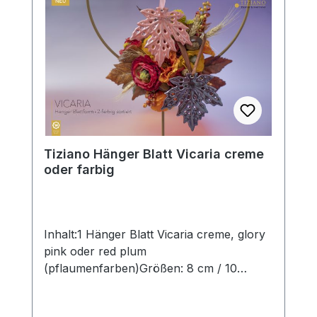
aufwendiger Handarbeit – jedes mit ganz
eigenem Zauber. Hinweis:Die Maßangaben
entsprechen der Herstellerangabe von
Tiziano und sind ca-Werte. Eventuelle
Besonderheiten oder Abweichungen
werden gesondert in der
Artikelbeschreibung beschrieben.
Tiziano Hänger Blatt Vicaria creme
oder farbig
Inhalt:1 Hänger Blatt Vicaria creme, glory
pink oder red plum
(pflaumenfarben)Größen: 8 cm / 10
cmohne Deko und Floristik Die stilvollen
und exklusiven Kollektionen von Tiziano