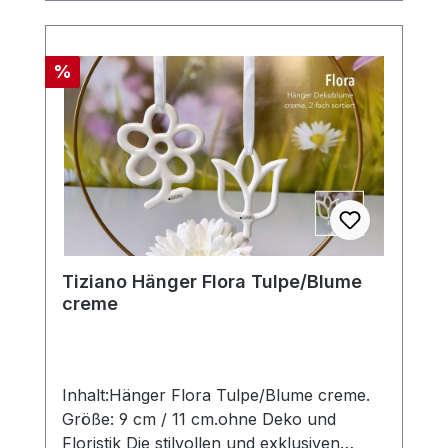
Szene und erhalten so ein ganz
besonderes Flair. Die Designerstücke
werden in aufwendiger Handarbeit
Rabatt
%
hergestellt, so dass jedes seinen ganz
eigenen Zauber inne hat. Hinweis:Die
Maßangaben entsprechen der
Herstellerangabe von Tiziano und sind ca-
Werte. Eventuelle Besonderheiten oder
Abweichungen werden gesondert in der
Artikelbeschreibung beschrieben.
Tiziano Hänger Flora Tulpe/Blume
creme
Inhalt:Hänger Flora Tulpe/Blume creme.
Größe: 9 cm / 11 cm.ohne Deko und
Floristik Die stilvollen und exklusiven