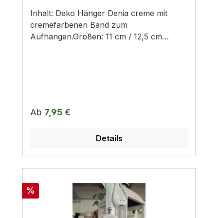
Inhalt: Deko Hänger Denia creme mit
cremefarbenen Band zum
Aufhängen.Größen: 11 cm / 12,5 cm
(breite Ausführung) / 13 cm
Regulärer Preis:
Ab
7,95 €
Details
Rabatt
%