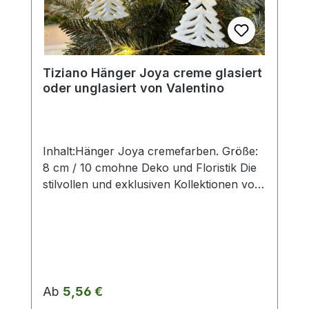
Maßangaben entsprechen der
Herstellerangabe von Tiziano und sind ca-
Werte. Eventuelle Besonderheiten oder
Abweichungen werden gesondert in der
Tiziano Hänger Joya creme glasiert
Artikelbeschreibung beschrieben.
oder unglasiert von Valentino
Inhalt:Hänger Joya cremefarben. Größe:
8 cm / 10 cmohne Deko und Floristik Die
stilvollen und exklusiven Kollektionen von
Tiziano bestechen in ihrer Gesamtheit
durch ihr Design. ihre Formen und
harmonische Silhouetten. Vielfache
Kombinationsmöglichkeiten aus Figuren.
Kübeln.Töpfen. Lampen. Schalen.
Teelichtern und Vasen schaffen
Regulärer Preis:
Ab
5,56 €
gestalterischen Raum für mehr