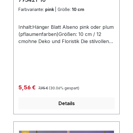
Farbvariante:
pink
|
Größe:
10 cm
Inhalt:Hänger Blatt Alseno pink oder plum
(pflaumenfarben)Größen: 10 cm / 12
cmohne Deko und Floristik Die stilvollen
und exklusiven Kollektionen von Tiziano
bestechen in ihrer Gesamtheit durch ihr
Design in den Formen und ihren
harmonischen Silhouetten. Vielfache
Kombinationsmöglichkeiten aus Figuren –
Kübeln und Töpfen – Lampen – Schalen –
Regulärer Preis:
Verkaufspreis:
5,56 €
7,95 €
(30.06% gespart)
Teelichtern und Vasen schaffen
gestalterischen Raum für mehr
Details
Individualität. Setzen Sie mit Ihrem
ausgewählten Designobjekten Ihr zu
Hause liebevoll in Szene und erhalten so
eine ganz besonderes Flair. Hergestellt in