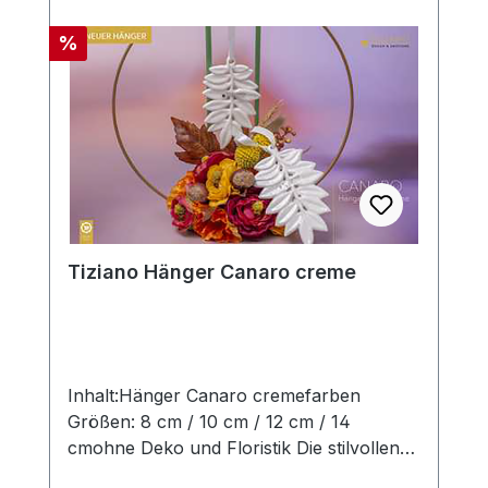
werden in aufwendiger Handarbeit
hergestellt, so dass jedes seinen ganz
Rabatt
%
eigenen Zauber inne hat. Hinweis:Die
Maßangaben entsprechen der
Herstellerangabe von Tiziano und sind ca-
Werte. Eventuelle Besonderheiten oder
Abweichungen werden gesondert in der
Artikelbeschreibung beschrieben.
Tiziano Hänger Canaro creme
Inhalt:Hänger Canaro cremefarben
Größen: 8 cm / 10 cm / 12 cm / 14
cmohne Deko und Floristik Die stilvollen
und exklusiven Kollektionen von Tiziano