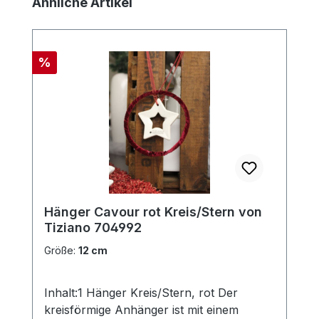
Produktgalerie überspringen
Ähnliche Artikel
Rabatt
%
Hänger Cavour rot Kreis/Stern von
Tiziano 704992
Größe:
12 cm
Inhalt:1 Hänger Kreis/Stern, rot Der
kreisförmige Anhänger ist mit einem