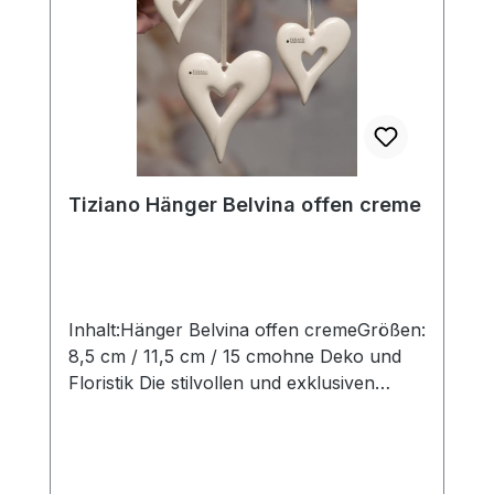
eigenen Zauber inne hat. Hinweis:Die
Maßangaben entsprechen der
Herstellerangabe von Tiziano und sind ca-
Werte. Eventuelle Besonderheiten oder
Abweichungen werden gesondert in der
Artikelbeschreibung beschrieben.
Tiziano Hänger Belvina offen creme
Inhalt:Hänger Belvina offen cremeGrößen:
8,5 cm / 11,5 cm / 15 cmohne Deko und
Floristik Die stilvollen und exklusiven
Kollektionen von Tiziano bestechen in
ihrer Gesamtheit durch ihr Design, ihre
Formen und harmonische
Silhouetten. Vielfache