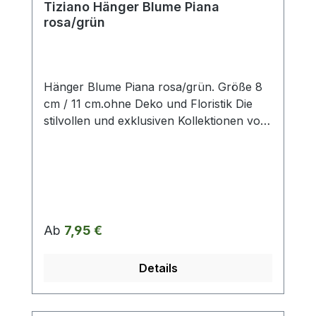
Tiziano Hänger Blume Piana
rosa/grün
Hänger Blume Piana rosa/grün. Größe 8
cm / 11 cm.ohne Deko und Floristik Die
stilvollen und exklusiven Kollektionen von
Tiziano bestechen in ihrer Gesamtheit
durch ihr Design, ihre Formen und
harmonische Silhouetten. Vielfache
Kombinationsmöglichkeiten aus Figuren,
Kübeln, Töpfen, Lampen, Schalen,
Teelichtern und Vasen schaffen
Regulärer Preis:
Ab
7,95 €
gestalterischen Raum für mehr
Individualität. Setzen Sie mit ausgewählten
Details
Designobjekten Ihr zu Hause liebevoll in
Szene und erhalten so ein ganz
besonderes Flair. Die Designerstücke