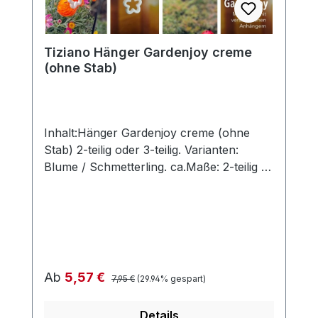
Abweichungen werden gesondert in der
Artikelbeschreibung beschrieben.
Tiziano Hänger Gardenjoy creme
(ohne Stab)
Inhalt:Hänger Gardenjoy creme (ohne
Stab) 2-teilig oder 3-teilig. Varianten:
Blume / Schmetterling. ca.Maße: 2-teilig =
Breite 10cm, Höhe 15cm + Band 14cm3-
teilig = Breite 10cm, Höhe 20cm + Band
14cmohne Deko und Floristik Die stilvollen
und exklusiven Kollektionen von Tiziano
bestechen in ihrer Gesamtheit durch ihr
Design, ihre Formen und harmonische
Regulärer Preis:
Verkaufspreis:
Ab
5,57 €
7,95 €
(29.94% gespart)
Silhouetten. Vielfache
Kombinationsmöglichkeiten aus Figuren,
Details