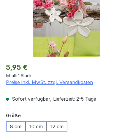
Regulärer Preis:
5,95 €
Inhalt:
1 Stück
Preise inkl. MwSt. zzgl. Versandkosten
Sofort verfügbar, Lieferzeit: 2-5 Tage
auswählen
Größe
8 cm
10 cm
12 cm