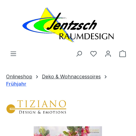
Zum Hauptinhalt springen
Ware
Onlineshop
Deko & Wohnaccessoires
Frühjahr
Bildergalerie überspringen