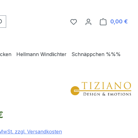
0,00 €
Ware
ecken
Hellmann Windlichter
Schnäppchen %%%
eis:
€
. MwSt. zzgl. Versandkosten