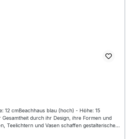
he: 12 cmBeachhaus blau (hoch) - Höhe: 15
er Gesamtheit durch ihr Design, ihre Formen und
n, Teelichtern und Vasen schaffen gestalterischen
 erhalten so ein ganz besonderes Flair. Die