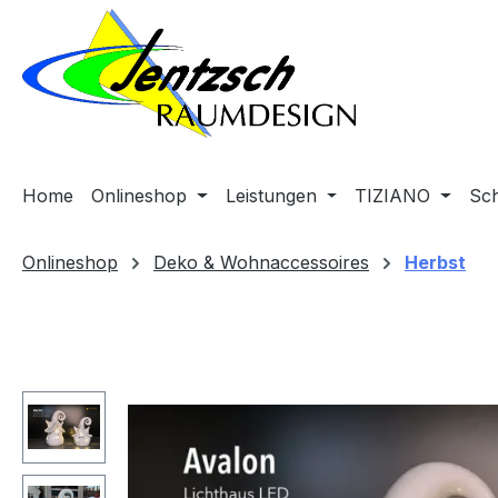
m Hauptinhalt springen
Zur Suche springen
Zur Hauptnavigation springen
Home
Onlineshop
Leistungen
TIZIANO
Sc
Onlineshop
Deko & Wohnaccessoires
Herbst
Bildergalerie überspringen