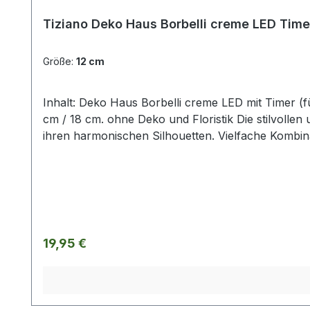
Tiziano Deko Haus Borbelli creme LED Time
Größe:
12 cm
Inhalt: Deko Haus Borbelli creme LED mit Timer (für AAA- Batterien, diese sind nicht imLieferumfang enthalten). Timer ist 6h an/18h aus. Größen: 12 cm / 15,5
cm / 18 cm. ohne Deko und Floristik Die stilvolle
ihren harmonischen Silhouetten. Vielfache Kombin
gestalterischen Raum für mehr Individualität. Set
besonderes Flair. Hergestellt in aufwendiger Han
Tiziano und sind ca-Werte. Eventuelle Besonderh
Regulärer Preis:
19,95 €