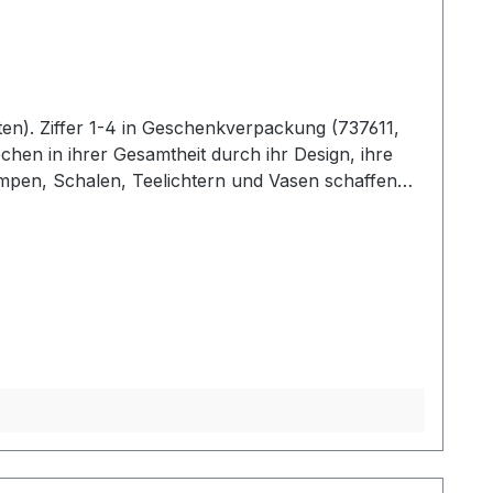
ten). Ziffer 1-4 in Geschenkverpackung (737611,
chen in ihrer Gesamtheit durch ihr Design, ihre
mpen, Schalen, Teelichtern und Vasen schaffen
voll in Szene und erhalten so ein ganz besonderes
Zauber inne hat. Hinweis:Die Maßangaben
ngen werden gesondert in der Artikelbeschreibung