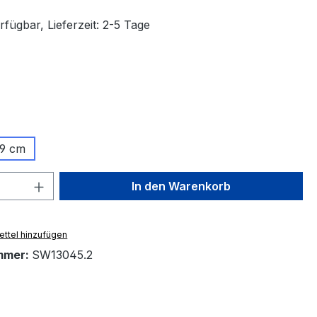
fügbar, Lieferzeit: 2-5 Tage
ählen
ählen
19 cm
 Anzahl: Gib den gewünschten Wert ein 
In den Warenkorb
ttel hinzufügen
mmer:
SW13045.2