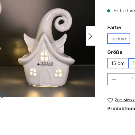
Sofort ver
ausw
Farbe
creme
ausw
Größe
15 cm
Produkt
Zum Merkze
Produktnu