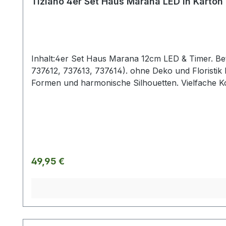
Tiziano 4er Set Haus Marana LED in Karton
Inhalt:4er Set Haus Marana 12cm LED & Timer. Betr
737612, 737613, 737614). ohne Deko und Floristik D
Formen und harmonische Silhouetten. Vielfache K
gestalterischen Raum für mehr Individualität. Set
Flair. Die Designerstücke werden in aufwendiger H
entsprechen der Herstellerangabe von Tiziano un
beschrieben.
Regulärer Preis:
49,95 €