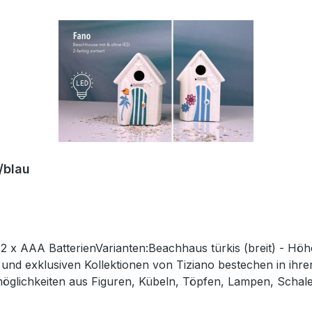
/blau
2 x AAA BatterienVarianten:Beachhaus türkis (breit) - Hö
n und exklusiven Kollektionen von Tiziano bestechen in ihr
öglichkeiten aus Figuren, Kübeln, Töpfen, Lampen, Schale
wählten Designobjekten Ihr zu Hause liebevoll in Szene und