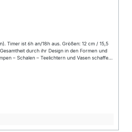
er Gesamtheit durch ihr Design in den Formen und
ampen – Schalen – Teelichtern und Vasen schaffen
 liebevoll in Szene und erhalten so eine ganz
angaben entsprechen der Herstellerangabe von
beschreibung beschrieben.