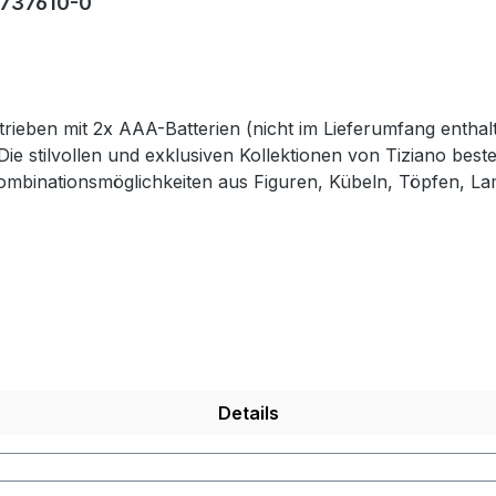
 737610-0
ieben mit 2x AAA-Batterien (nicht im Lieferumfang enthal
ie stilvollen und exklusiven Kollektionen von Tiziano beste
ombinationsmöglichkeiten aus Figuren, Kübeln, Töpfen, La
zen Sie mit ausgewählten Designobjekten Ihr zu Hause liebe
andarbeit hergestellt, so dass jedes seinen ganz eigenen 
d sind ca-Werte. Eventuelle Besonderheiten oder Abweichu
Details