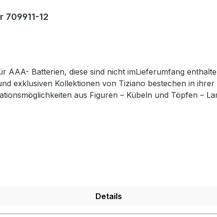
r 709911-12
n und exklusiven Kollektionen von Tiziano bestechen in ihr
ationsmöglichkeiten aus Figuren – Kübeln und Töpfen – L
zen Sie mit Ihrem ausgewählten Designobjekten Ihr zu Hause
darbeit – jedes mit ganz eigenem Zauber. Hinweis:Die Maß
eiten oder Abweichungen werden gesondert in der Artikel
Details