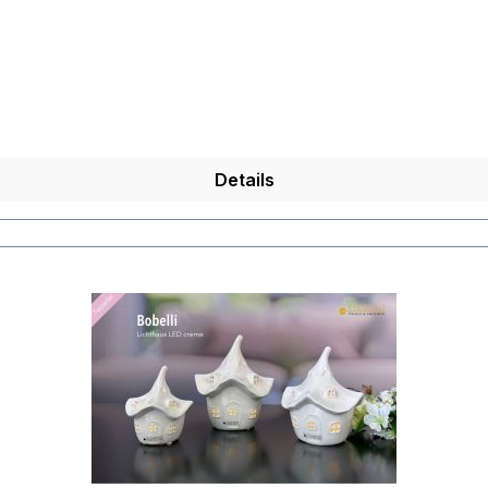
hergestellt, so dass jedes seinen ganz eigenen Zauber in
 Eventuelle Besonderheiten oder Abweichungen werden geso
Details